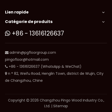
Lien rapide
Catégorie de produits
+86 - 13616126637

admin@pgfloorgroup.com

pingofloor@hotmail.com
+86 - 13616126637 (WhatsApp & WeChat)

n ° 82, Weifu Road, Henglin Town, district de Wujin, City

de Changzhou, Chine
Copyright
2026
Changzhou Pingo Wood Industry Co.,

Ltd. |
Sitemap