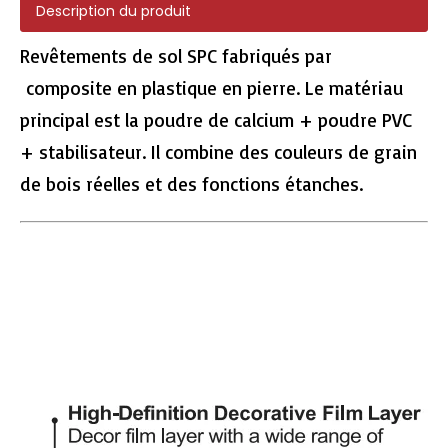
Description du produit
Revêtements de sol SPC fabriqués par
composite en plastique en pierre. Le matériau
principal est la poudre de calcium + poudre PVC
30540 Eir Surface SPC Factory
261-16 tuiles SPC de surface EIR
+ stabilisateur. Il combine des couleurs de grain
de bois réelles et des fonctions étanches.
807-13 Eir de planche de planche SPC
807-15 Eir Plance de surface SPC Vinyle Flooring