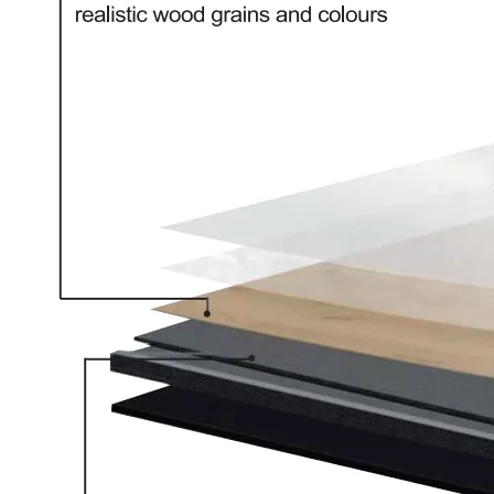
807-32 Dreaux de vinyle de surface Eir
807-24 Eir Surface SPC planche plancher