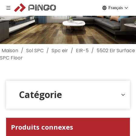
Français
Maison
/
Sol SPC
/
Spc eir
/
EIR-5
/
5502 Eir Surface
SPC Floor
Catégorie
Produits connexes