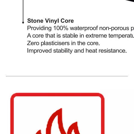
261-16 tuiles SPC de surface EIR
807-32 Dreaux de vinyle de surface Eir
30540 Eir Surface SPC Factory
1176 planches de revêtement de sol en vinyle de surface