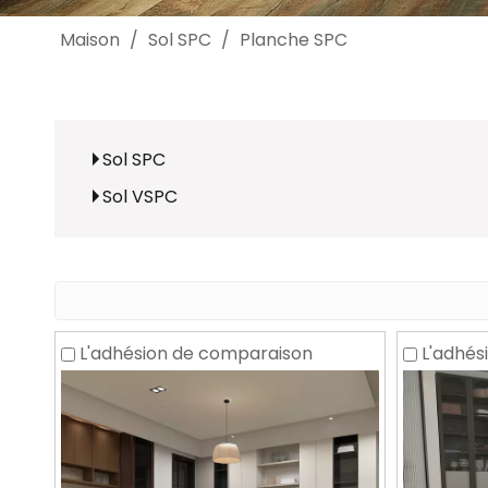
Maison
/
Sol SPC
/
Planche SPC
Sol SPC
Sol VSPC
L'adhésion de comparaison
L'adhés