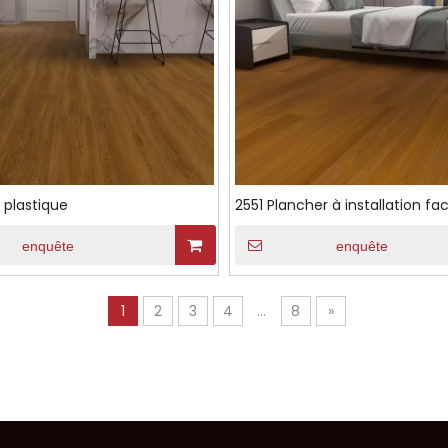
 plastique
2551 Plancher à installation fac
enquête
enquête
1
2
3
4
...
8
»