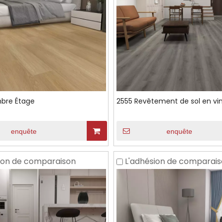
bre Étage
2555 Revêtement de sol en vi
enquête
enquête
ion de comparaison
L'adhésion de comparai