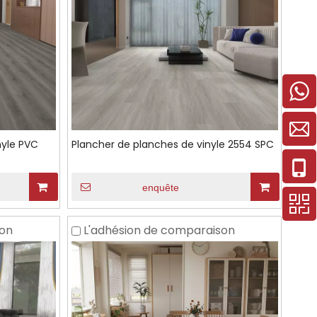
nyle PVC
Plancher de planches de vinyle 2554 SPC
enquête
son
L'adhésion de comparaison