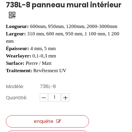
738L-8 panneau mural intérieur
Longueur:
600mm, 950mm, 1200mm, 2000-3000mm
Largeur:
310 mm, 600 mm, 950 mm, 1 100 mm, 1 200
mm
Épaisseur:
4 mm, 5 mm
Wearlayer
:
0,1-0,3 mm
Surface:
Pierre / Matt
Traitement:
Revêtement UV
807-24 Eir Surface SPC planche plancher
807-15 Eir Plance de surface SPC Vinyle Flooring
Modèle:
738L-8
Quantité:
enquête