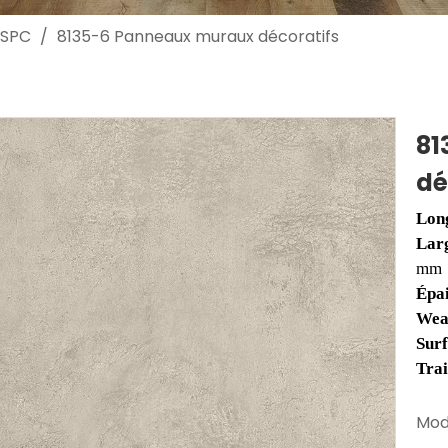
 SPC
/
8135-6 Panneaux muraux décoratifs
81
dé
Lon
Lar
mm
Épa
Wea
Sur
Tra
Mod