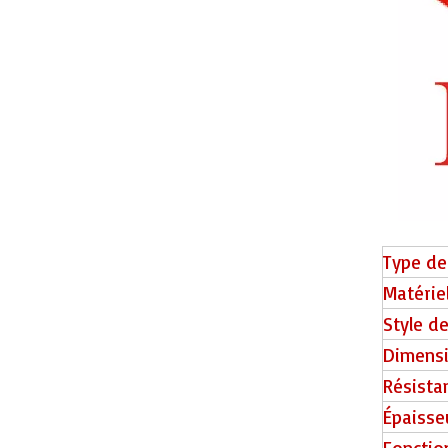
SC5-05 PVC Floor Chevron
Type de
Matérie
Style d
Dimens
Résista
SC5-04 SPC Flooring Chevron
Épaisse