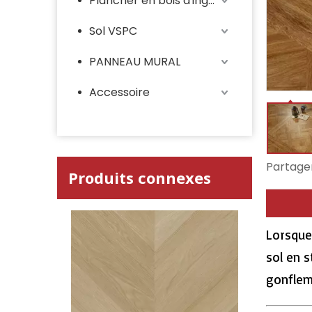
Plancher en bois d'ingénieur
Sol VSPC
PANNEAU MURAL
Accessoire
Partager
Produits connexes
Lorsque
sol en s
gonflem