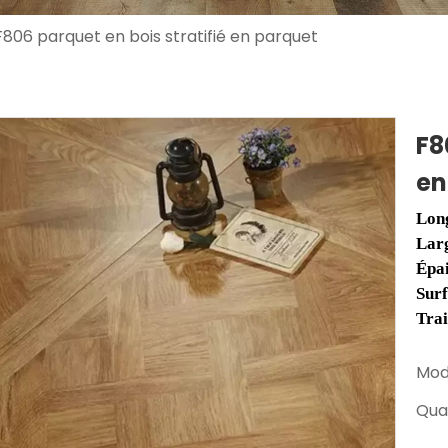
F806 parquet en bois stratifié en parquet
F8
en
Lon
Lar
Épa
Sur
Tra
Mod
Quan