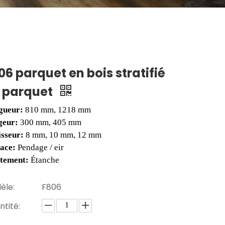
06 parquet en bois stratifié
 parquet
gueur:
810 mm, 1218 mm
geur:
300 mm, 405 mm
isseur:
8 mm, 10 mm, 12 mm
face:
Pendage / eir
itement:
Étanche
èle:
F806
tité: