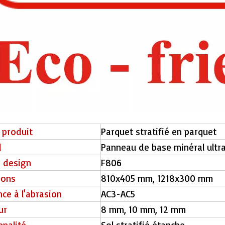
 produit
Parquet stratifié en parquet
l
Panneau de base minéral ultra
e design
F806
ions
810x405 mm, 1218x300 mm
nce à l'abrasion
AC3-AC5
ur
8 mm, 10 mm, 12 mm