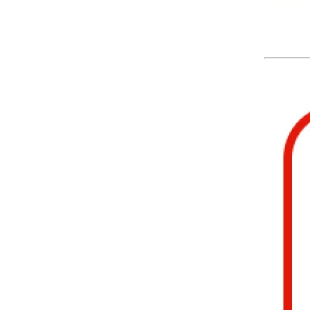
H605 Cliquez sur Flooriage en bois de l'ingénieur de verrouillage
Plancher en bois d'ingénieur OAK-110