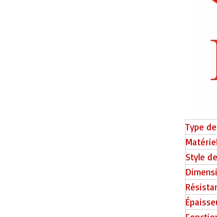
OAK-124 Ontarmered Flooring
Type de
Matérie
Style d
Dimens
Résista
Plancher de bois franc d'origine OAK-893
Épaisse