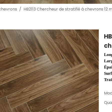
chevrons
/
HB2113 Chercheur de stratifié à chevrons 12
HB
ch
Lon
Lar
Épa
Sur
Tra
Mod
Quan