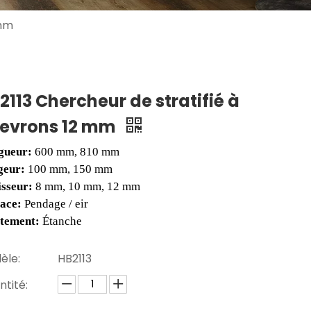
 mm
2113 Chercheur de stratifié à
evrons 12 mm
gueur:
600 mm, 810 mm
geur:
100 mm, 150 mm
isseur:
8 mm, 10 mm, 12 mm
face:
Pendage / eir
itement:
Étanche
èle:
HB2113
tité: