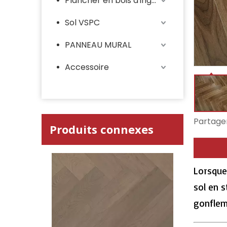
Plancher en bois d'ingénieur
Sol VSPC
PANNEAU MURAL
Accessoire
Partager
Produits connexes
Lorsque
sol en s
gonflem