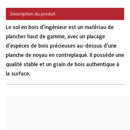
Description du produit
Le sol en bois d'ingénieur est un matériau de
plancher haut de gamme, avec un placage
Plancher en plastique en bois de chêne urbain
Plancher de chêne vintage vspc
d'espèces de bois précieuses au-dessus d'une
planche de noyau en contreplaqué. Il possède une
qualité stable et un grain de bois authentique à
la surface.
Sol en bois stratifié E5001
Sol en bois stratifié E4001