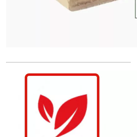
E1002 Planchers stratifiés en porcelaine
E1001 Bois de sol stratifié
Plancher de stratifié HB2016
2103 carreaux stratifiés