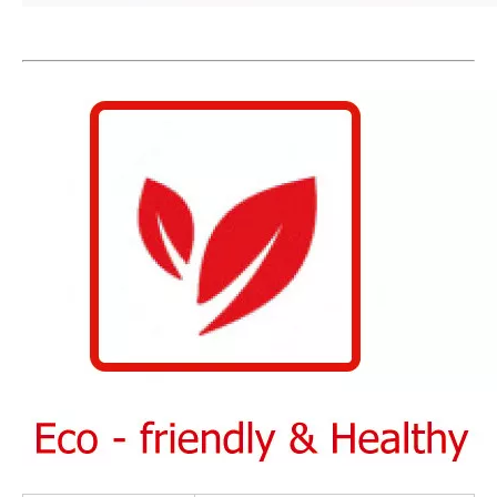
Plancher en bois Chevron CH1610
Classement HB2011 Herringbone imperméable
HB2013 Harengle de sol stratifié
HB2015 8 mm de plancher stratifié à chevrons