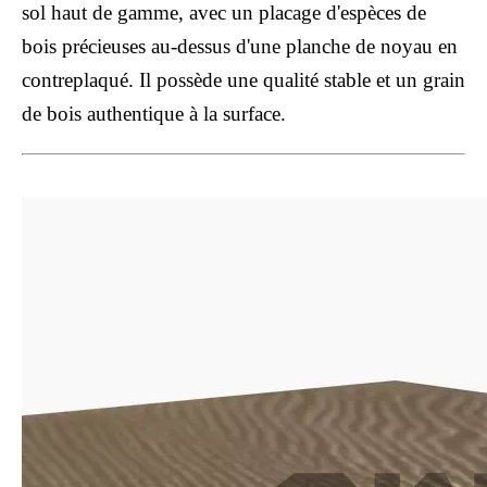
sol haut de gamme, avec un placage d'espèces de
bois précieuses au-dessus d'une planche de noyau en
contreplaqué. Il possède une qualité stable et un grain
de bois authentique à la surface.
515016-8 sol en stratifié HDF
515016-7 plancher stratifié étanche
CH1619 CHEVRON HDF SMARINED SCLATING
CH1618 Fishbone Lined Floor