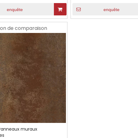
enquête
enquête
ion de comparaison
Panneaux muraux
es