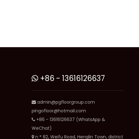
+86 - 13616126637

admin@pgfloorgroup.com

pingofloor@hotmail.com
+86 - 13616126637 (WhatsApp &

WeChat)
n ° 82, Weifu Road, Henglin Town, district
