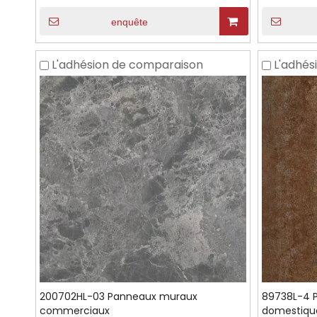
enquête
L'adhésion de comparaison
L'adhés
200702HL-03 Panneaux muraux
89738L-4 
commerciaux
domestiqu